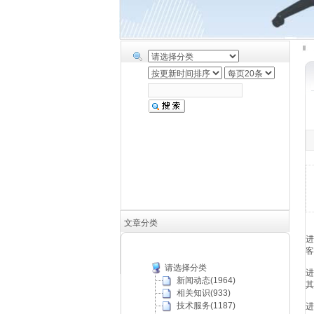
文章分类
进
客
请选择分类
进
新闻动态(1964)
其
相关知识(933)
技术服务(1187)
进