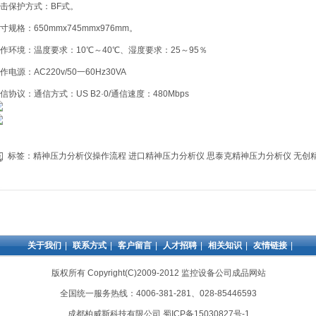
击保护方式：BF式。
寸规格：650mmx745mmx976mm。
作环境：温度要求：10℃～40℃、湿度要求：25～95％
作电源：AC220v/50一60Hz30VA
信协议：通信方式：US B2·0/通信速度：480Mbps
标签：
精神压力分析仪操作流程
进口精神压力分析仪
思泰克精神压力分析仪
无创
关于我们
|
联系方式
|
客户留言
|
人才招聘
|
相关知识
|
友情链接
|
版权所有 Copyright(C)2009-2012 监控设备公司成品网站
全国统一服务热线：4006-381-281、028-85446593
成都柏威斯科技有限公司
蜀ICP备15030827号-1