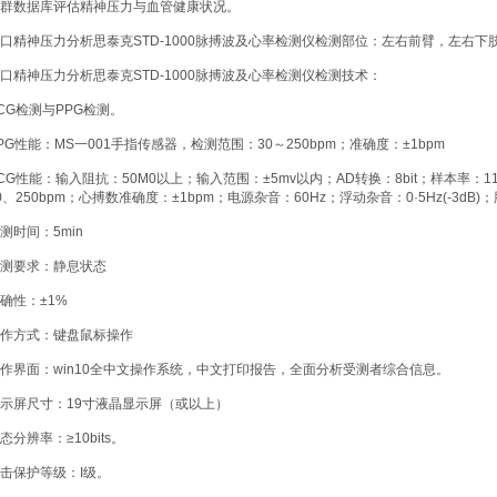
群数据库评估精神压力与血管健康状况。
口精神压力分析思泰克STD-1000脉搏波及心率检测仪检测部位：左右前臂，左右下
口精神压力分析思泰克STD-1000脉搏波及心率检测仪检测技术：
CG检测与PPG检测。
PG性能：MS一001手指传感器，检测范围：30～250bpm；准确度：±1bpm
CG性能：输入阻抗：50M0以上；输入范围：±5mv以内；AD转换：8bit；样本率：1
0、250bpm；心搏数准确度：±1bpm；电源杂音：60Hz；浮动杂音：0·5Hz(-3dB)；肌
测时间：5min
测要求：静息状态
确性：±1%
作方式：键盘鼠标操作
作界面：win10全中文操作系统，中文打印报告，全面分析受测者综合信息。
示屏尺寸：19寸液晶显示屏（或以上）
态分辨率：≥10bits。
击保护等级：I级。