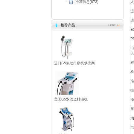
人
推荐信息(873)
进
进
推荐产品
E
P
E
3
检
进口G5振动排痰机供应商
检
准
操
美国G5双管道排痰机
操
显
动
电