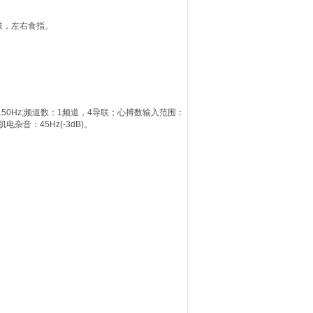
肢，左右食指。
150Hz;频道数：1频道，4导联；心搏数输入范围：
电杂音：45Hz(-3dB)。