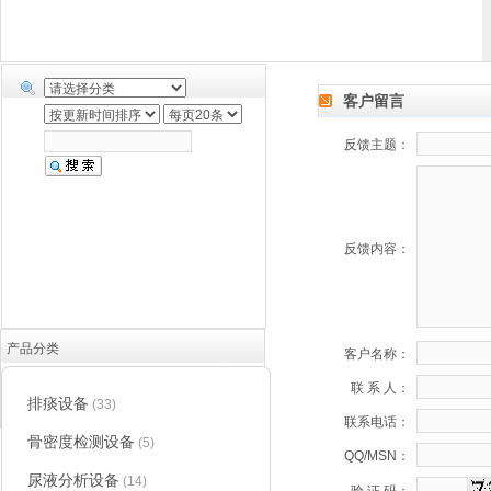
客户留言
反馈主题：
反馈内容：
产品分类
客户名称：
联 系 人：
排痰设备
(33)
联系电话：
骨密度检测设备
(5)
QQ/MSN：
尿液分析设备
(14)