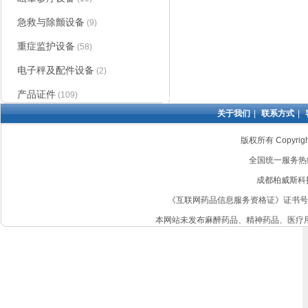
急救与除颤设备
(9)
重症监护设备
(58)
电子秤及配件设备
(2)
产品证件
(109)
防褥疮床垫
|
关于我们
|
联系方式
|
版权所有 Copyri
全国统一服务热线：4
成都柏威斯科
《互联网药品信息服务资格证》证书号: 非经营
本网站未发布麻醉药品、精神药品、医疗