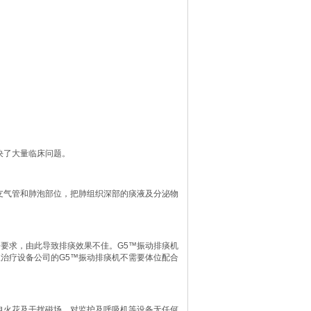
决了大量临床问题。
支气管和肺泡部位，把肺组织深部的痰液及分泌物
要求，由此导致排痰效果不佳。G5™振动排痰机
治疗设备公司的G5™振动排痰机不需要体位配合
电火花及干扰磁场，对监护及呼吸机等设备无任何