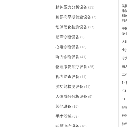
美
精神压力分析设备
(13)
排
和
糖尿病早期筛查设备
(7)
的
动脉硬化检测设备
(27)
美
便
超声诊断设备
(2)
大
心电诊断设备
(13)
小
听力诊断设备
(41)
专
物理康复治疗设备
由
(25)
工
视力筛查设备
(11)
1
肺功能检测设备
(41)
I
人体成分分析设备
(9)
C
其他设备
(15)
呼
神
手术器械
(58)
神
眩晕诊疗设备
(10)