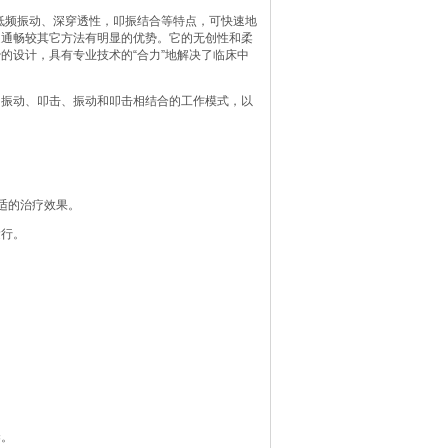
低频振动、深穿透性，叩振结合等特点，可快速地
道通畅较其它方法有明显的优势。它的无创性和柔
的设计，具有专业技术的“合力”地解决了临床中
出振动、叩击、振动和叩击相结合的工作模式，以
适的治疗效果。
运行。
染。