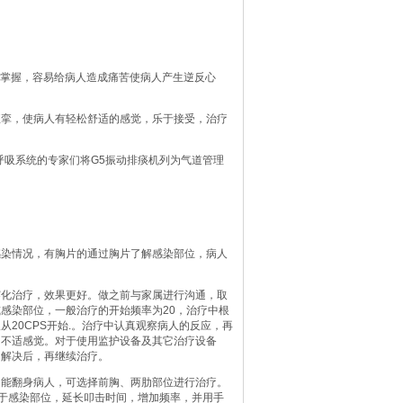
难掌握，容易给病人造成痛苦使病人产生逆反心
痉挛，使病人有轻松舒适的感觉，乐于接受，治疗
呼吸系统的专家们将G5振动排痰机列为气道管理
感染情况，有胸片的通过胸片了解感染部位，病人
分钟的雾化治疗，效果更好。做之前与家属进行沟通，取
感染部位，一般治疗的开始频率为20，治疗中根
20CPS开始.。治疗中认真观察病人的反应，再
的不适感觉。对于使用监护设备及其它治疗设备
，解决后，再继续治疗。
不能翻身病人，可选择前胸、两肋部位进行治疗。
对于感染部位，延长叩击时间，增加频率，并用手