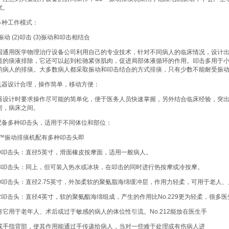
扰。
.多种工作模式：
)振动 (2)叩击 (3)振动和叩击相结合
国通用医学物理治疗设备公司利用自己的专业技术，针对不同病人的临床情况，设计
道的痰液排除，它还可以起到松驰紧张肌肉，促进局部体液循环的作用。叩击多用于
的病人的排痰。大多数病人都采取振动和叩击结合的方式排痰，只有少数不能耐受振
.机器设计合理，操作简单，移动方便：
器设计时要求操作尽可能的简单化，便于医务人员快速掌握，另外结合临床经验，突
房，病床之间。
.配备多种叩击头，适用于不同体位和部位：
5™振动排痰机配有多种叩击头即
29叩击头：直径5英寸，滑面橡皮按摩面，适用一般病人。
28叩击头：同上，但可装入热水或冰块，在叩击的同时进行热按摩或冷按摩。
10叩击头：直径2.75英寸，外加柔软的聚氨脂海绵缓冲层，作用力轻柔，可用于老人
12叩击头：直径4英寸，软的聚氨酯海绵组成，产生的作用比No.229更为轻柔，很多医
将它用于老年人、术后或过于敏感的病人的体位性引流。No.212能放在医生手
或手指背部，使其作用能通过手传递给病人，当对一些难于处理或有伤病人进