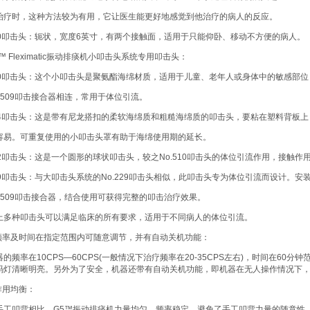
治疗时，这种方法较为有用，它让医生能更好地感觉到他治疗的病人的反应。
30叩击头：轭状，宽度6英寸，有两个接触面，适用于只能仰卧、移动不方便的病人。
™ Fleximatic振动排痰机小叩击头系统专用叩击头：
10叩击头：这个小叩击头是聚氨酯海绵材质，适用于儿童、老年人或身体中的敏感部位
o.509叩击接合器相连，常用于体位引流。
14叩击头：这是带有尼龙搭扣的柔软海绵质和粗糙海绵质的叩击头，要粘在塑料背板上
容易。可重复使用的小叩击头罩有助于海绵使用期的延长。
22叩击头：这是一个圆形的球状叩击头，较之No.510叩击头的体位引流作用，接触作
29叩击头：与大叩击头系统的No.229叩击头相似，此叩击头专为体位引流而设计。安
o.509叩击接合器，结合使用可获得完整的叩击治疗效果。
上多种叩击头可以满足临床的所有要求，适用于不同病人的体位引流。
.频率及时间在指定范围内可随意调节，并有自动关机功能：
器的频率在10CPS—60CPS(一般情况下治疗频率在20-35CPS左右)，时间在6
码灯清晰明亮。另外为了安全，机器还带有自动关机功能，即机器在无人操作情况下，
.作用均衡：
手工叩背相比，G5™振动排痰机力量均匀，频率稳定，避免了手工叩背力量的随意性