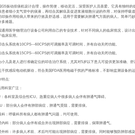
国G5振动排痰机设计合理，操作简便，移动灵活，深受医护人员喜爱。它具有独特的
除患者细小支气管中的痰液，再结合其解痉及促进浆液细胞分泌的作用，对保持呼吸
的叩振作用给病人带来的疗效及舒适感，适用于需要解决肺通气方面的病人。简单巧妙
许多难题。
国通用医学物理治疗设备公司利用自己的专业技术，针对不同病人的临床情况，设计
于临床应用。
叩击头系统有10CPS---60CPS的可调频率及可调时间，并有自动关闭功能。
扣击头系统有15CPS---60CPS的可调频率及可调时间，并有自动关闭功能。
为小儿及老人进行准确定位的叩击治疗系统，尤其对5岁以下患儿可提供更加准确、舒
无干扰感应电动机驱动，符合美国FDA医用电磁干扰的严格标准，不影响监测设备的
作特点:
.适用科室广泛：
CU：各科室及综合性ICU。急重症病人中很多病人会伴有肺通气障碍。
CU：部分病人会伴有肺部病症，肺通气受阻，需要排痰。
吸科：呼吸科所有病人都有肺通气问题，均可使用。
经内科：部分病人会伴有或合并出现肺部病症，需要排痰，保障肺通气。
经外科：许多病人术前、术后均可能出现肺部病症，需要排痰。同时能够预防肺部感