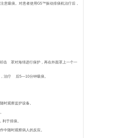
注意吸痰。对患者使用G5™振动排痰机治疗后，
料叩击 罩对海绵进行保护，再在外面罩上一个一
疗，治疗 后5—10分钟吸痰。
并随时观察监护设备。
象。
，利于排痰。
操作中随时观察病人的反应。