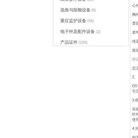
心
急救与除颤设备
(9)
胸
重症监护设备
(58)
普
电子秤及配件设备
(2)
老
传
产品证件
(109)
防褥疮床垫
|
急
小
总
2
G
引
3
在
针
使
4
由