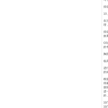
排
1
在
理
排
效
G
的
胸
临
进
的
根
得
据
进
的
治
治