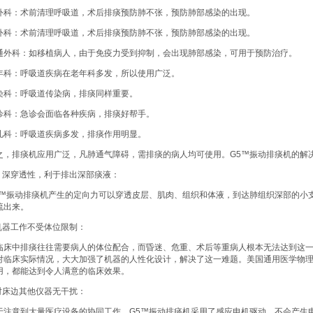
外科：术前清理呼吸道，术后排痰预防肺不张，预防肺部感染的出现。
外科：术前清理呼吸道，术后排痰预防肺不张，预防肺部感染的出现。
通外科：如移植病人，由于免疫力受到抑制，会出现肺部感染，可用于预防治疗。
年科：呼吸道疾病在老年科多发，所以使用广泛。
染科：呼吸道传染病，排痰同样重要。
诊科：急诊会面临各种疾病，排痰好帮手。
儿科：呼吸道疾病多发，排痰作用明显。
之，排痰机应用广泛，凡肺通气障碍，需排痰的病人均可使用。G5™振动排痰机的解
、 深穿透性，利于排出深部痰液：
5™振动排痰机产生的定向力可以穿透皮层、肌肉、组织和体液，到达肺组织深部的小
流出来。
.机器工作不受体位限制：
临床中排痰往往需要病人的体位配合，而昏迷、危重、术后等重病人根本无法达到这一
对临床实际情况，大大加强了机器的人性化设计，解决了这一难题。美国通用医学物理
用，都能达到令人满意的临床效果。
.对床边其他仪器无干扰：
于注意到大量医疗设备的协同工作，G5™振动排痰机采用了感应电机驱动，不会产生