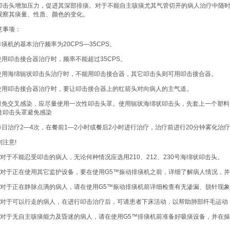
叩击头增加压力，促进其深部排痰。对于不能自主咳痰尤其气管切开的病人治疗中随时
观察其痰量、性质、颜色的变化。
意事项：
.排痰机的基本治疗频率为20CPS—35CPS。
.使用叩击接合器治疗时，频率不能超过35CPS。
.使用海绵轭状叩击头治疗时，不能用叩击接合器，其它叩击头则可用叩击接合器。
.使用叩击接合器治疗时，要让叩击接合器上的红箭头对向病人的主气道。
.避免交叉感染，应尽量使用一次性叩击头罩。使用轭状海绵状叩击头，先套上一个塑
性叩击头罩避免感染
.每日治疗2—4次，在餐前1—2小时或餐后2小时进行治疗，治疗前进行20分钟雾化治
别注意!
、对于不能忍受叩击的病人，无论何种情况应选用210、212、230号海绵状叩击头。
、对于正在使用其它监护设备，要在使用G5™振动排痰机之前，详细了解病人情况，
、对于正在静脉点滴的病人，请在使用G5™振动排痰机前详细检查有无渗漏、脱针现
、对于可以行走的病人，在进行叩击治疗后，可请患者下床活动，以帮助肺部纤毛运动
、对于无自主咳痰能力及昏迷的病人，请在使用G5™排痰机前准备好吸痰设备，并在