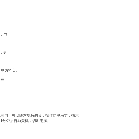
，与
，更
用更为坚实。
装在
0分钟范围内，可以随意增减调节，操作简单易学，指示
1分钟后自动关机，切断电源。
。