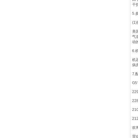
干
5
(1
美
气
动
6
机
病
7
G
2
2
2
2
欢
背