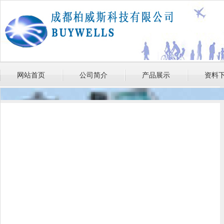
网站首页
公司简介
产品展示
资料
联系我们