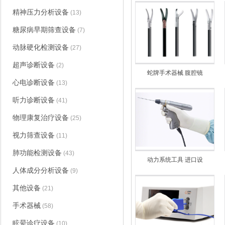
精神压力分析设备
(13)
糖尿病早期筛查设备
(7)
动脉硬化检测设备
(27)
超声诊断设备
(2)
蛇牌手术器械 腹腔镜
心电诊断设备
(13)
听力诊断设备
(41)
物理康复治疗设备
(25)
视力筛查设备
(11)
肺功能检测设备
(43)
动力系统工具 进口设
人体成分分析设备
(9)
其他设备
(21)
手术器械
(58)
眩晕诊疗设备
(10)