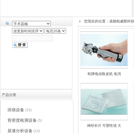
您现在的位置：
成都柏威斯科
蛇牌电动取皮机 免消
产品分类
排痰设备
(33)
骨密度检测设备
(5)
神经补片 可塑性强 大
尿液分析设备
(14)