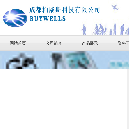
网站首页
公司简介
产品展示
资料
联系我们