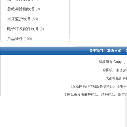
急救与除颤设备
(9)
重症监护设备
(58)
电子秤及配件设备
(2)
产品证件
(109)
防褥疮床垫
|
关于我们
|
联系方式
|
版权所有 Copyrig
全国统一服务热线：4
成都柏威斯科
《互联网药品信息服务资格证》证书号: 非经营性
本网站未发布麻醉药品、精神药品、医疗