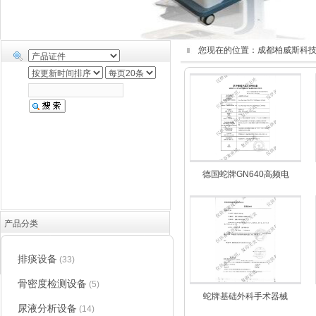
您现在的位置：
成都柏威斯科
德国蛇牌GN640高频电
产品分类
排痰设备
(33)
骨密度检测设备
(5)
蛇牌基础外科手术器械
尿液分析设备
(14)