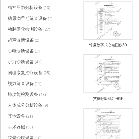
精神压力分析设备
(13)
糖尿病早期筛查设备
(7)
动脉硬化检测设备
(27)
超声诊断设备
(2)
铃谦数字式心电图仪60
心电诊断设备
(13)
听力诊断设备
(41)
物理康复治疗设备
(25)
视力筛查设备
(11)
肺功能检测设备
(43)
艾徕呼吸机注册证
人体成分分析设备
(9)
其他设备
(21)
手术器械
(58)
眩晕诊疗设备
(10)