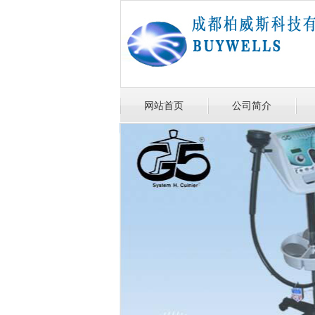
网站首页
公司简介