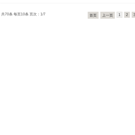
共70条 每页10条 页次：1/7
1
2
首页
上一页