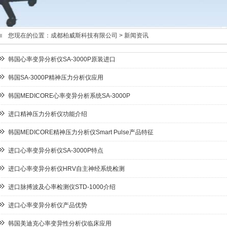
您现在的位置：
成都柏威斯科技有限公司
>
新闻资讯
韩国心率变异分析仪SA-3000P原装进口
韩国SA-3000P精神压力分析仪应用
韩国MEDICORE心率变异分析系统SA-3000P
进口精神压力分析仪功能介绍
韩国MEDICORE精神压力分析仪Smart Pulse产品特征
进口心率变异分析仪SA-3000P特点
进口心率变异分析仪HRV自主神经系统检测
进口脉搏波及心率检测仪STD-1000介绍
进口心率变异分析仪产品优势
韩国美迪克心率变异性分析仪临床应用