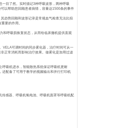
息一目了然。实时描记3种呼吸波形，两种呼吸
可以帮助您回顾患者病情，容量达1500条的事件
示，其趋势回顾和波形记录是常规血气检查无法比拟
有重要的作用。
吸能力和呼吸肌恢复状态，从而给临床撤机提供直观
。VELA可调时间的同步雾化器，治疗时间可从一
液非正常消耗而影响治疗效果。做雾化是加用过滤
防止呼吸机进水，智能散热系统保证呼吸机更耐
外，还配备了可用于教学的视频输出和并行打印机
吸机传感器、呼吸机氧电池、呼吸机面罩等呼吸机配