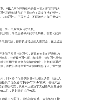
率。VELA系列呼吸机凭借其全面地配置和强大
创通气和无创通气的序贯结合；紧凑便携的设计，
实现了机械通气在不同形式，不同地点之间的无缝连
问题，而不用购置多台呼吸机。
机同步性，降低患者额外的呼吸功耗。智能化的操
转的气源问题，使得长途转运病人更安全，在运送途
有呼吸间的双重控制通气，还具有专业的呼吸机内
主呼吸情况，自动调整通气压力和流量，保证通气量和
气模式可用于临床复杂病情的治疗，创新的双重呼
补偿，海拔补偿这些通气补偿功能也保证了通气治
升/分，同时各个报警参数也可以相应调整，给病人
提供了无创通气下的A/CSIMV模式，使临床治
调节的基础气流，从根本上解决了无创通气重复好像
机依从性，达到好的治疗效果。
转钮-确认三步即可，操作简便直观，大大缩短了操