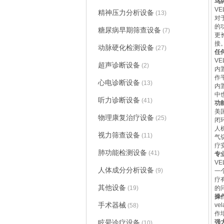
鸟
VE
精神压力分析设备
(13)
对
的
糖尿病早期筛查设备
(7)
更
接
动脉硬化检测设备
(27)
任
V
超声诊断设备
(2)
内
作
心电诊断设备
(13)
内
中
听力诊断设备
(41)
功
美
物理康复治疗设备
(25)
闭
人
视力筛查设备
(11)
气
疗
肺功能检测设备
(41)
专
V
人体成分分析设备
(9)
一
疗
其他设备
(19)
的
操
手术器械
v
(58)
作
眩晕诊疗设备
强
(10)