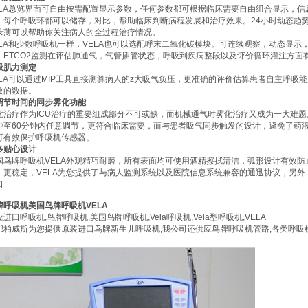
ELA总览界面可自由按需配置显示参数，任何参数都可根据临床需要自由组合显示，信
，每个呼吸环都可以储存，对比，帮助临床判断病程发展和治疗效果。24小时动态趋势
录薄可以帮助你关注病人的全过程治疗情况。
ELA和少数呼吸机一样，VELA也可以选配呼末二氧化碳模块。可连续观察，动态显
。ETCO2监测在评估肺通气，气管插管状态，呼吸到疾病整段以及评价循环灌注方面
吸肌力测定
ELA可以通过MIP工具直接测算病人的z大吸气负压，更准确的评价估算患者自主呼
效的数据。
调节时间的同步雾化功能
化治疗作为ICU治疗的重要组成部分不可或缺，而机械通气时雾化治疗又成为一大难题
钟至60分钟内任意调节，更符合临床需要，而与患者吸气同步触发的设计，避免了药
可有效保护呼吸机传感器。
多贴心设计
国鸟牌呼吸机
VELA外观精巧耐磨，所有表面均可使用酒精擦拭清洁，弧形设计有效
，更稳定，VELA为您提供了与病人监测系统以及医院信息系统兼容的通迅协议，另
口
牌呼吸机美国鸟牌呼吸机VELA
应进口呼吸机,鸟牌呼吸机,
美国鸟牌呼吸机
,Vela呼吸机,Vela型呼吸机,VELA
都柏威斯为您提供原装进口鸟牌新生儿呼吸机,我公司还供应鸟牌呼吸机管路,各类呼