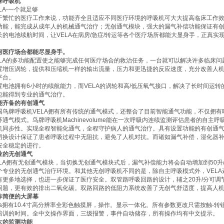
牌呼吸机
LA-一个就足够
于繁忙的医疗工作来说，功能齐全且适应不同医疗环境的呼吸机可大大提高临床工作效
功能，能完成从成年人的机械通气治疗；无创通气模块，强大的漏气补偿功能保证有
长的电池续航时间，让VELA在病房/急症/转运等各个医疗场所都能大显身手，正真
。
何医疗场合都能尽显身手。
ELA的多功能配置使之能够完成任何医疗场合的救治任务，一台就可以解决许多临床
置增压涡轮，提供和压缩机一样的输出流量，压力和更迅捷的反应速度，充分改善人
平台。
置电池拥有6小时的续航能力，而VELA的涡轮和高/低压氧气接口，解决了长时间运
也能得到专业的通气治疗。
能齐备的有创通气
国鸟牌呼吸机
VELA拥有所有传统的通气模式，还整合了目前智能通气功能，不仅拥
环通气模式。鸟牌呼吸机Machinevolume能在一次呼吸内连续监测评估患者的自
机同步性。实现全程智能化通气，全程守护病人的通气治疗。具有设置功能的有创通
切换设计保证了患者呼吸过程中无阻抗，避免了人机对抗。而诸如漏气补偿，湿化器
安全稳定的进行。
业的无创通气
ELA拥有无创通气模块，当切换无创通气模块式后，漏气补偿能力将会自动增加到50
个专业的无创通气治疗环境。和其他无创呼吸机不同的是，除自主呼吸模式外，VELA还
有更多地选择，也进一步保证了医疗安全。双管路呼吸回路的设计，辅之20升/分可
问题，更有效的排出二氧化碳。双路回路的低阻力系统改善了无创气舒适度，提高人
作简便的大屏幕
ela拥有10.4寸高分辨率全彩色触摸屏，操作。显示一体化。所有参数更改只需按触-
培训的时间。全中文操作界面，三级报警，事件自动储存，所有操作均有中文提示。
大的监测功能