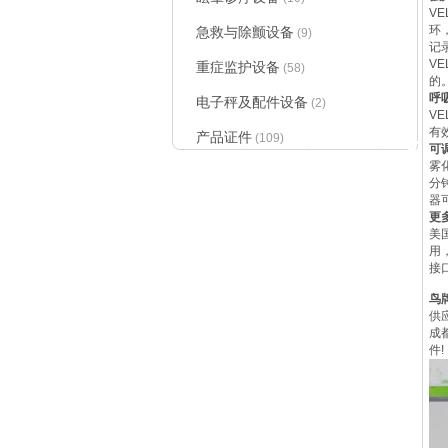
V
环
急救与除颤设备
(9)
记
V
重症监护设备
(58)
的
呼
电子秤及配件设备
(2)
V
有
产品证件
(109)
可
防褥疮床垫
|
雾
分
器
更
美
用
接
鸟
供
成
件!