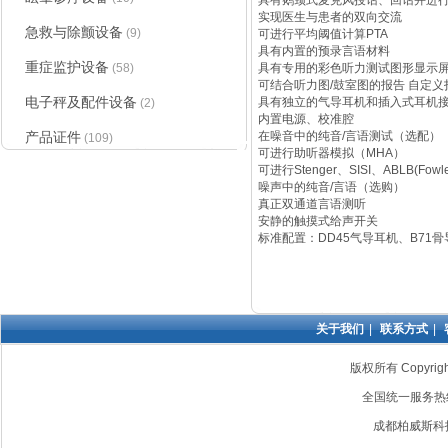
具有鹅颈式麦克风授话、回话并进
实现医生与患者的双向交流
急救与除颤设备
(9)
可进行平均阈值计算PTA
具有内置的预录言语材料
重症监护设备
(58)
具有专用的彩色听力测试图形显示
可结合听力图/鼓室图的报告 自定义
电子秤及配件设备
具有独立的气导耳机和插入式耳机
(2)
内置电源、校准腔
产品证件
在噪音中的纯音/言语测试（选配）
(109)
可进行助听器模拟（MHA）
防褥疮床垫
|
可进行Stenger、SISI、ABLB(
噪声中的纯音/言语（选购）
真正双通道言语测听
安静的触摸式给声开关
标准配置：DD45气导耳机、B71
关于我们
|
联系方式
|
版权所有 Copyri
全国统一服务热线：4
成都柏威斯科