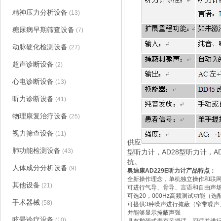
精神压力分析设备
(13)
糖尿病早期筛查设备
(7)
动脉硬化检测设备
(27)
超声诊断设备
(2)
心电诊断设备
(13)
听力诊断设备
(41)
物理康复治疗设备
(25)
视力筛查设备
(11)
供应
肺功能检测设备
(43)
型听力计，AD28型听力计，AD
抗。
人体成分分析设备
(9)
奥迪康AD229E听力计
产品特点：
全新操作理念，单机独立操作和联
其他设备
(21)
可进行气导、骨导、言语和自由声
可选20，000Hz高频测试功能（选
手术器械
(58)
可提供3种噪声进行掩蔽（窄带噪声
并能够显示掩蔽声强
眩晕诊疗设备
(10)